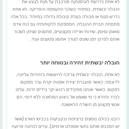
לא אחת נדרשת לוגיסטיקה מורכבת על מנת לבצע את
הובלה יבשתית, במיוחד בשלבי ההעמסה והפריקה. לא אחת
נדרש מנוף או מכולה בעלת קיבולת גדולה במיוחד. בכל אלה
מתמחה חברת ההובלה, המספקת ללקוחותיה גם כוח אדם
מאומן ומיומן, שירותי אריזה מקצועיים, מחסנים שניתן לשכור
אותם לפרקי זמן שונים לצורך אחסון מטענים ועוד.
הובלה יבשתית זהירה ובטוחה יותר
לא אחת, הובלה יבשתית צריכה להיעשות בזהירות עליונה,
לדוגמה: כאשר מועברת יצירת אמנות יקרת ערך ממקום
למקום. כאשר אנחנו מפקידים רכוש יקר בידיים זרות, עלינו
לברר ולוודא כי מי שאמוּן אל ביצוע המלאכה ללא דופי, הם
אנשי מקצוע מן השורה הראשונה.
רובנו ככולנו נוסעים ברציפות ובקביעות בכבישי הארץ (אשר
יש המכנים אותם נחשי אספלט ארסיים), עדים לנהיגה פרועה