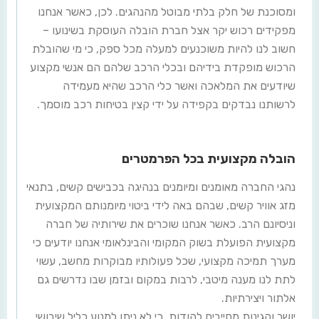
ומסוכנת של חלק בלתי מבוטל מהנהגים. לכן, כאשר אנחנו
מפקידים רכוש יקר אצל חברת הובלה העוסקת בשינועו –
חשוב לנו להיות משוכנעים למעלה מכל ספק, כי מי שהובלת
הרכוש מופקדת בידיהם ובכלי הרכב שלהם הם אנשי מקצוע
שיודעים את המלאכה ואשר כלי הרכב שהיא מעמידה
לרשותנו נבדקים בקפידה על ידי קצין בטיחות רכב מוסמך.
הובלה מקצועית בכל הפרמטרים
נהגי החברה מאומנים ומיומנים בנהיגה בכבישים קשים, בתנאי
מזג אוויר קשים, שבהם באה לידי ביטוי מיומנותם המקצועית
וניסיונם הרב. כאשר אנחנו שוכרים את שירותיה של חברה
מקצועית הפועלת בשוק המקומי והבינלאומי אנחנו יודעים כי
מערך תמיכה מקצועי, שכל פעולותיו מבוקרות מחשב, עשוי
לתת לנו מענה מיטבי, לרבות במקום ובזמן שבו נדרשים גם
אלתור ויצירתיות.
יושר והגינות מחייבים להודות, כי לא ניתן למנוע כליל שיבושי