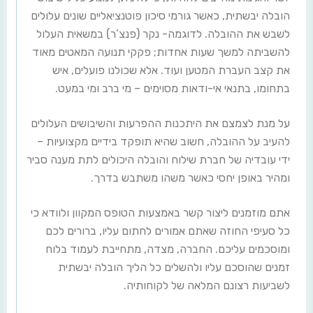
הובלה יבשתית, כאשר גורמי סיכון פוטנציאליים שונים עלולים
לשבש את ההובלה. לדוגמה- נקר (פנצ’ר) במשאית העלול
להשביתה למשך שעות אחדות; פקקי תנועה המאטים מאוד
את קצב העברת המטען ועוד. אלא שכולנו פועלים, איש
בתחומו, בתנאי אי-ודאות מסוימים – מי ברב ומי במעט.
על מנת לצמצם את היתכנות ההפרעות והשיבושים העלולים
להעיב על ההובלה, חשוב שהיא תופקד בידיים מקצועיות –
ידי עובדיה של חברת שילוח והובלה היכולים לתת מענה סביר
ומהיר באופן יחסי כאשר משהו משתבש בדרך.
אתם מוזמנים ליצור קשר באמצעות הטופס המקוון ולוודא כי
כל סעיפי החוזה שאתם אמורים לחתום עליו, ברורים לכם
ומוסכמים עליכם. החברה, מצדה, מתחייבת לעמוד בלוח
זמנים שהוסכם עליו ולהשלים כל הליך הובלה יבשתית
לשביעות רצונם המלאה של לקוחותיה.