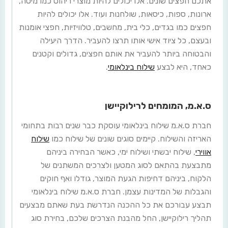
אתכם חפצים שונים. אלו יכולים להיות מוצרי ריהוט כמו מיטה,
ארונות, ספות, כיסאות, שולחנות ועוד. אלו יכולים להיות
חפצים כמו בגדים, כלי בית, מחשבים, טלוויזיות, חפצי אומנות
ובעצם, כל ציוד אישי אותו תרצו להעביר. הדרך היעילה
והבטוחה ביותר להעביר את אותם חפצים, גדולים וקטנים
כאחד, היא לבצע
שילוח בינלאומי
.
ס.א.מ, המומחים לרילוקיישן
חברת ס.א.מ שילוח בינלאומי עוסקת כבר שנים רבות בתחומי
האריזה והשילוח. קיימים סוגים שונים של שילוח כמו
שילוח
אווירי
, שילוח יבשתי ושילוח ימי, כאשר הבחירה ביניהם
מתבצעת בהתאם לסוג המטען ולצרכים המשתנים של
הלקוח, ביניהם דחיפות הגעת המוצר, גודלו ואף חוקים
והגבלות של המדינות עצמן. חברת ס.א.מ שילוח בינלאומי
תבצע עבורכם את כל ההכנה הנדרשת בעת שאתם מבצעים
תהליך רילוקיישן, החל מהבנת הצרכים שלכם, בחירת סוג